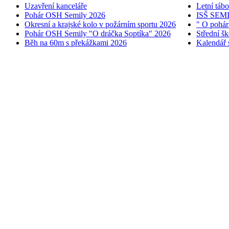
Uzavření kanceláře
Letní táb
Pohár OSH Semily 2026
ISŠ SEM
Okresní a krajské kolo v požárním sportu 2026
" O pohár
Pohár OSH Semily "O dráčka Soptíka" 2026
Střední š
Běh na 60m s překážkami 2026
Kalendář 
© 2005 - 2026 OSH ČMS S