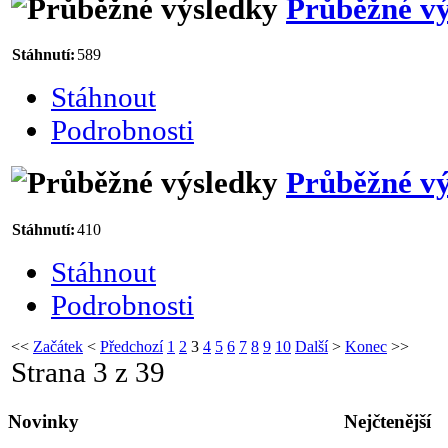
Průběžné v
Stáhnutí:
589
Stáhnout
Podrobnosti
Průběžné v
Stáhnutí:
410
Stáhnout
Podrobnosti
<<
Začátek
<
Předchozí
1
2
3
4
5
6
7
8
9
10
Další
>
Konec
>>
Strana 3 z 39
Novinky
Nejčtenější