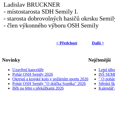
Ladislav BRUCKNER
- místostarosta SDH Semily I.
- starosta dobrovolných hasičů okrsku Semil
- člen výkonného výboru OSH Semily
< Předchozí
Další >
Novinky
Nejčtenější
Uzavření kanceláře
Letní táb
Pohár OSH Semily 2026
ISŠ SEM
Okresní a krajské kolo v požárním sportu 2026
" O pohár
Pohár OSH Semily "O dráčka Soptíka" 2026
Střední š
Běh na 60m s překážkami 2026
Kalendář 
© 2005 - 2026 OSH ČMS S