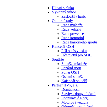
Hlavní stránka
Výkonný výbor
Zasloužilý hasič
Odborné rady
Rada mládeže
Rada velitelů
Rada prevence
Rada kontrolní
Rada hasičského sportu
Kancelář OSH
Píší o nás v tisku
Účetnictví pro SDH
Soutěže
Soutěže mládeže
Požární sport
Pohár OSH
Ostatní soutěže
Kalendář soutěží
Partner HVP, a.s.
Domácnosti
Stavby - domy občanů
Podnikatelé a org.
Motorová vozidla
Odpovědnost občanů