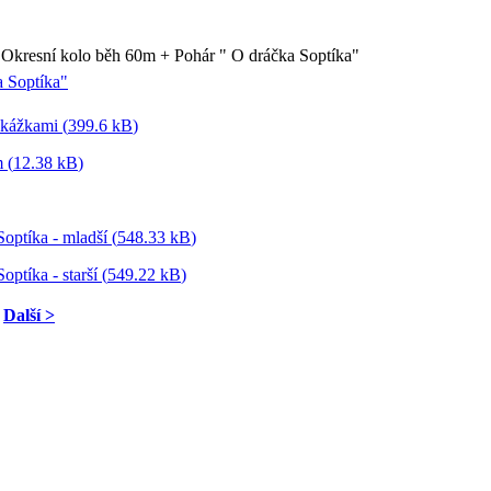
Okresní kolo běh 60m + Pohár " O dráčka Soptíka"
a Soptíka"
kážkami (
399.6 kB
)
 (
12.38 kB
)
ptíka - mladší (
548.33 kB
)
tíka - starší (
549.22 kB
)
Další >