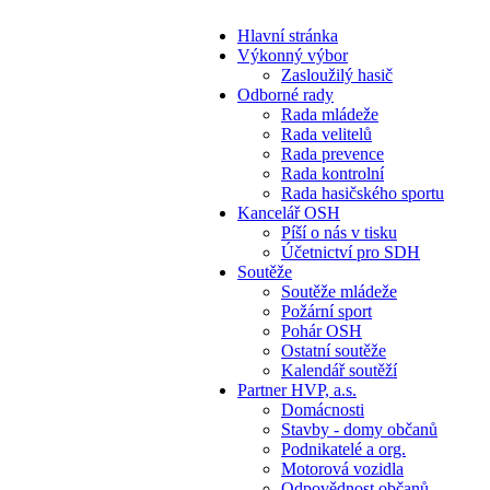
Hlavní stránka
Výkonný výbor
Zasloužilý hasič
Odborné rady
Rada mládeže
Rada velitelů
Rada prevence
Rada kontrolní
Rada hasičského sportu
Kancelář OSH
Píší o nás v tisku
Účetnictví pro SDH
Soutěže
Soutěže mládeže
Požární sport
Pohár OSH
Ostatní soutěže
Kalendář soutěží
Partner HVP, a.s.
Domácnosti
Stavby - domy občanů
Podnikatelé a org.
Motorová vozidla
Odpovědnost občanů