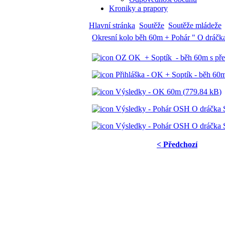
Kroniky a prapory
Hlavní stránka
Soutěže
Soutěže mládeže
Okresní kolo běh 60m + Pohár " O dráčk
OZ OK + Soptík - běh 60m s pře
Přihláška - OK + Soptík - běh 60m
Výsledky - OK 60m (
779.84 kB
)
Výsledky - Pohár OSH O dráčka So
Výsledky - Pohár OSH O dráčka Sop
< Předchozí